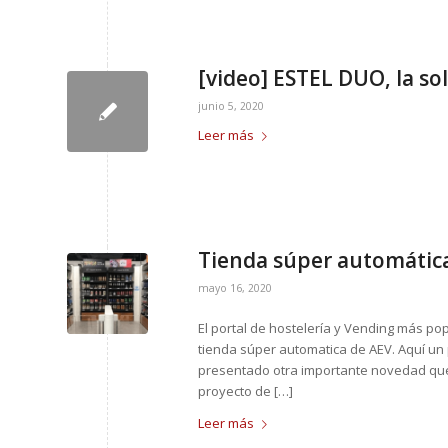
[video] ESTEL DUO, la s
junio 5, 2020
Leer más
Tienda súper automática
mayo 16, 2020
El portal de hostelería y Vending más p
tienda súper automatica de AEV. Aquí u
presentado otra importante novedad que
proyecto de […]
Leer más